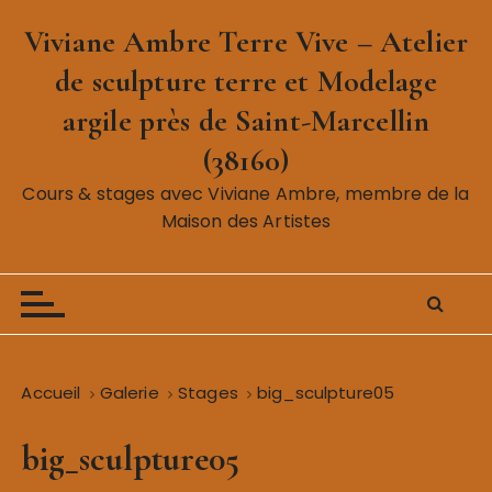
P
Viviane Ambre Terre Vive – Atelier
a
s
de sculpture terre et Modelage
s
argile près de Saint-Marcellin
e
r
(38160)
a
Cours & stages avec Viviane Ambre, membre de la
u
Maison des Artistes
c
o
n
t
e
n
Accueil
Galerie
Stages
big_sculpture05
u
big_sculpture05