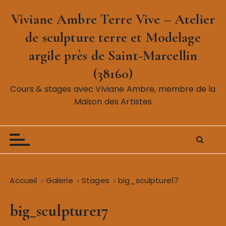
P
Viviane Ambre Terre Vive – Atelier
a
s
de sculpture terre et Modelage
s
argile près de Saint-Marcellin
e
r
(38160)
a
Cours & stages avec Viviane Ambre, membre de la
u
Maison des Artistes
c
o
n
t
e
n
Accueil
Galerie
Stages
big_sculpture17
u
big_sculpture17