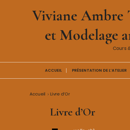
P
Viviane Ambre T
a
s
s
et Modelage ar
e
r
a
Cours 
u
c
o
ACCUEIL
PRÉSENTATION DE L’ATELIER
n
t
e
Accueil
Livre d’Or
n
u
Livre d’Or