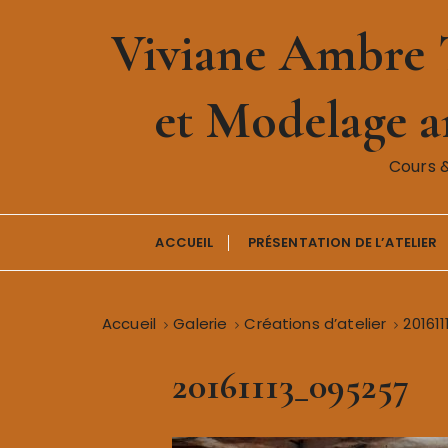
P
Viviane Ambre T
a
s
s
et Modelage ar
e
r
a
Cours 
u
c
o
ACCUEIL
PRÉSENTATION DE L’ATELIER
n
t
e
Accueil
Galerie
Créations d’atelier
20161
n
u
20161113_095257