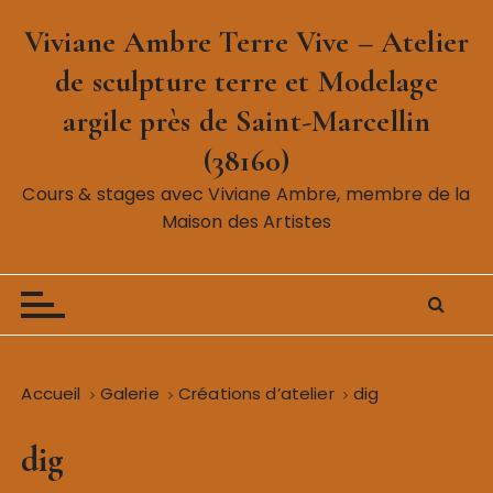
P
Viviane Ambre Terre Vive – Atelier
a
s
de sculpture terre et Modelage
s
argile près de Saint-Marcellin
e
r
(38160)
a
Cours & stages avec Viviane Ambre, membre de la
u
Maison des Artistes
c
o
n
t
e
n
Accueil
Galerie
Créations d’atelier
dig
u
dig