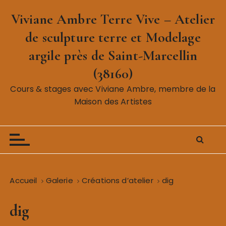
P
Viviane Ambre Terre Vive – Atelier
a
s
de sculpture terre et Modelage
s
argile près de Saint-Marcellin
e
r
(38160)
a
Cours & stages avec Viviane Ambre, membre de la
u
Maison des Artistes
c
o
n
t
e
n
Accueil
Galerie
Créations d’atelier
dig
u
dig