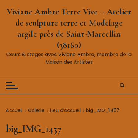
P
Viviane Ambre Terre Vive – Atelier
a
s
de sculpture terre et Modelage
s
argile près de Saint-Marcellin
e
r
(38160)
a
Cours & stages avec Viviane Ambre, membre de la
u
Maison des Artistes
c
o
n
t
e
n
Accueil
Galerie
Lieu d’accueil
big_IMG_1457
u
big_IMG_1457