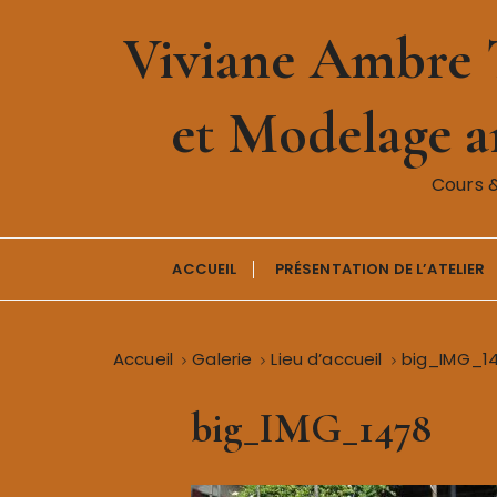
P
Viviane Ambre T
a
s
s
et Modelage ar
e
r
a
Cours 
u
c
o
ACCUEIL
PRÉSENTATION DE L’ATELIER
n
t
e
Accueil
Galerie
Lieu d’accueil
big_IMG_1
n
u
big_IMG_1478