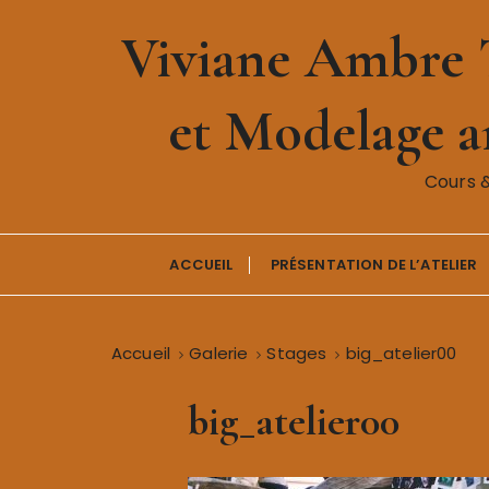
P
Viviane Ambre T
a
s
s
et Modelage ar
e
r
a
Cours 
u
c
o
ACCUEIL
PRÉSENTATION DE L’ATELIER
n
t
e
Accueil
Galerie
Stages
big_atelier00
n
u
big_atelier00