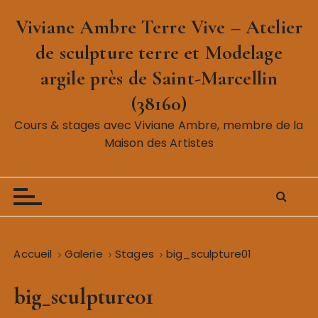
P
Viviane Ambre Terre Vive – Atelier
a
s
de sculpture terre et Modelage
s
argile près de Saint-Marcellin
e
r
(38160)
a
Cours & stages avec Viviane Ambre, membre de la
u
Maison des Artistes
c
o
n
t
e
n
Accueil
Galerie
Stages
big_sculpture01
u
big_sculpture01