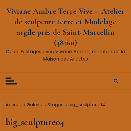
P
Viviane Ambre Terre Vive – Atelier
a
s
de sculpture terre et Modelage
s
argile près de Saint-Marcellin
e
r
(38160)
a
Cours & stages avec Viviane Ambre, membre de la
u
Maison des Artistes
c
o
n
t
e
n
Accueil
Galerie
Stages
big_sculpture04
u
big_sculpture04