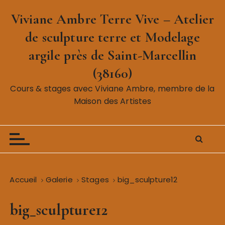
P
Viviane Ambre Terre Vive – Atelier
a
s
de sculpture terre et Modelage
s
argile près de Saint-Marcellin
e
r
(38160)
a
Cours & stages avec Viviane Ambre, membre de la
u
Maison des Artistes
c
o
n
t
e
n
Accueil
Galerie
Stages
big_sculpture12
u
big_sculpture12