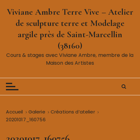
P
Viviane Ambre Terre Vive – Atelier
a
s
de sculpture terre et Modelage
s
argile près de Saint-Marcellin
e
r
(38160)
a
Cours & stages avec Viviane Ambre, membre de la
u
Maison des Artistes
c
o
n
t
e
n
Accueil
Galerie
Créations d’atelier
u
20201017_160756
20201017_160756