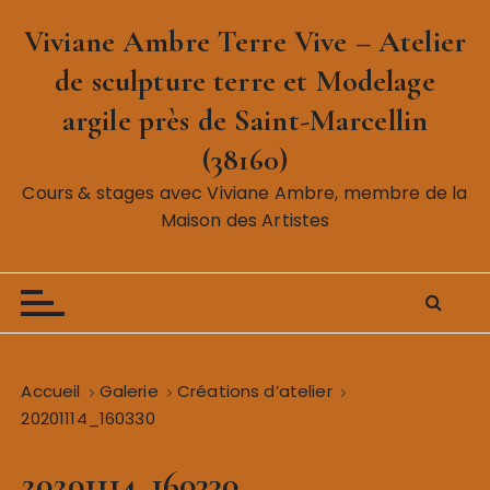
P
Viviane Ambre Terre Vive – Atelier
a
s
de sculpture terre et Modelage
s
argile près de Saint-Marcellin
e
r
(38160)
a
Cours & stages avec Viviane Ambre, membre de la
u
Maison des Artistes
c
o
n
t
e
n
Accueil
Galerie
Créations d’atelier
u
20201114_160330
20201114_160330