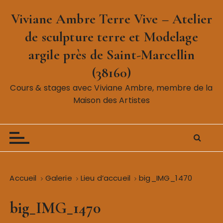
P
Viviane Ambre Terre Vive – Atelier
a
s
de sculpture terre et Modelage
s
argile près de Saint-Marcellin
e
r
(38160)
a
Cours & stages avec Viviane Ambre, membre de la
u
Maison des Artistes
c
o
n
t
e
n
Accueil
Galerie
Lieu d’accueil
big_IMG_1470
u
big_IMG_1470